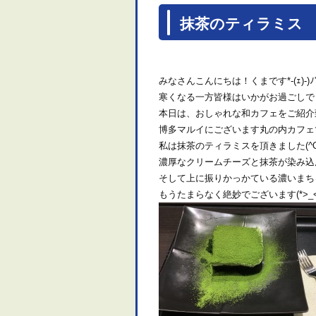
抹茶のティラミス
みなさんこんにちは！くまです*-(ｪ)-)ﾉ
寒くなる一方皆様はいかがお過ごしで
本日は、おしゃれな和カフェをご紹介
博多マルイにございます丸の内カフェ
私は抹茶のティラミスを頂きました(^O
濃厚なクリームチーズと抹茶が染み込
そして上に振りかっかている濃いまち
もうたまらなく絶妙でございます(*>_